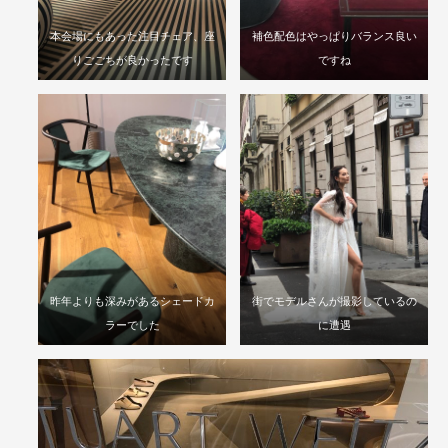
本会場にもあった注目チェア、座
補色配色はやっぱりバランス良い
りごごちが良かったです
ですね
昨年よりも深みがあるシェードカ
街でモデルさんが撮影しているの
ラーでした
に遭遇