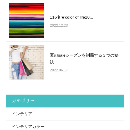
116名★color of life20...
2022.12.23
夏のsaleシーズンを制覇する３つの秘
訣...
2022.06.17
カテゴリー
インテリア
インテリアカラー