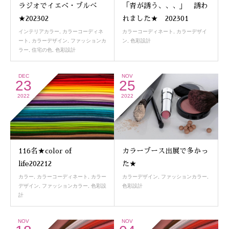
ラジオでイエベ・ブルべ
「青が誘う、、、」 誘わ
★202302
れました★ 202301
インテリアカラー
,
カラーコーディネ
カラーコーディネート
,
カラーデザイ
ート
,
カラーデザイン
,
ファッションカ
ン
,
色彩設計
ラー
,
住宅の色
,
色彩設計
DEC
NOV
23
25
2022
2022
116名★color of
カラーブース出展で多かっ
life202212
た★
カラー
,
カラーコーディネート
,
カラー
カラーデザイン
,
ファッションカラー
,
デザイン
,
ファッションカラー
,
色彩設
色彩設計
計
NOV
NOV