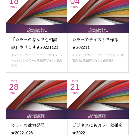
18
04
2022
2022
「カラーのなんでも相談
カラーでテイストを作る
会」やります★20221123
★202211
インテリアカラー
,
カラーデザイン
,
フ
インテリアカラー
,
カラーデザイン
,
住
ァッションカラー
,
店舗デザイン
,
色彩
宅の色
,
店舗デザイン
,
色彩設計
設計
OCT
OCT
28
21
2022
2022
カラーの魅力発信
ビジネスにもカラー効果を
★20221028
★2022