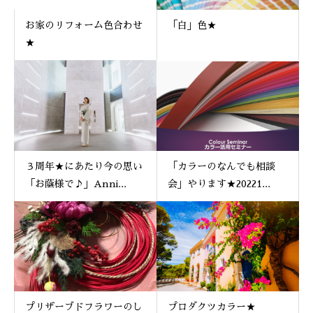
お家のリフォーム色合わせ
「白」色★
★
３周年★にあたり今の思い
「カラーのなんでも相談
「お蔭様で♪」Anni...
会」やります★20221...
プリザーブドフラワーのし
プロダクツカラー★