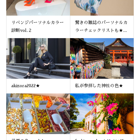
リベンジパーソナルカラー
驚きの雑誌のパーソナルカ
診断vol.２
ラーチェックリストも★...
akizora2022★
私が参拝した神社の色★