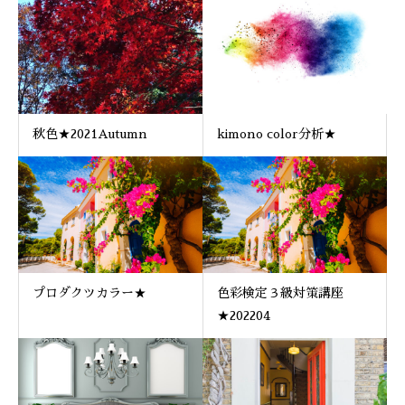
秋色★2021Autumn
kimono color分析★
プロダクツカラー★
色彩検定３級対策講座
★202204